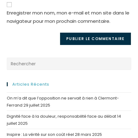
de
comment
votre
Enregistrer mon nom, mon e-mail et mon site dans le
site
navigateur pour mon prochain commentaire.
(facultatif)
Articles Récents
On m’a dit que l’opposition ne servait à rien à Clermont-
Ferrand
29 juillet 2025
Dignité face à la douleur, responsabilité face au débat
14
juillet 2025
Inspire : La vérité sur son coût réel
28 mars 2025