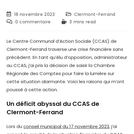
Publication
Post
18 novembre 2023
Clermont-Ferrand
publiée :
category:
Commentaires
Temps
0 commentaire
3 mins read
de
de
la
lecture :
publication :
Le Centre Communal d’Action Sociale (CCAS) de
Clermont-Ferrand traverse une crise financière sans
précédent. En tant qu’élu d’opposition, administrateur
au CCAS, j’ai pris la décision de saisir la Chambre
Régionale des Comptes pour faire la lumière sur
cette situation alarmante. Voici les raisons qui m’ont
poussé à cette action.
Un déficit abyssal du CCAS de
Clermont-Ferrand
Lors du
conseil municipal du 17 novembre 2023
, j’ai