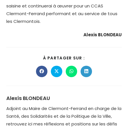
saisine et continuerai à œuvrer pour un CCAS
Clermont-Ferrand performant et au service de tous
les Clermontois.
Alexis BLONDEAU
PARTAGER
À PARTAGER SUR :
CE
CONTENU
Ouvrir
Ouvrir
Ouvrir
Ouvrir
dans
dans
dans
dans
une
une
une
une
autre
autre
autre
autre
fenêtre
fenêtre
fenêtre
fenêtre
Alexis BLONDEAU
Adjoint au Maire de Clermont-Ferrand en charge de la
Santé, des Solidarités et de la Politique de la Ville,
retrouvez ici mes réflexions et positions sur les défis