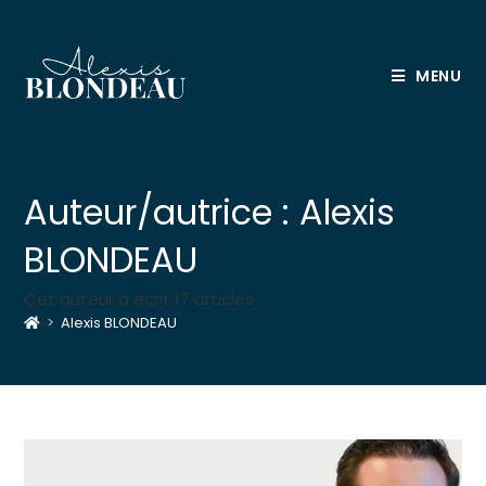
Skip
to
content
MENU
Auteur/autrice :
Alexis
BLONDEAU
Cet auteur a écrit 17 articles
>
Alexis BLONDEAU