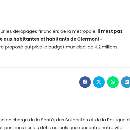
ur les dérapages financiers de la métropole,
il n’est pas
ne aux habitantes et habitants de Clermont-
 proposé qui prive le budget municipal de 4,2 millions
Ouvrir
Ouvrir
Ouvrir
O
dans
dans
dans
d
une
une
une
u
autre
autre
autre
a
fenêtre
fenêtre
fenêtre
f
d en charge de la Santé, des Solidarités et de la Politique 
 et positions sur les défis actuels que rencontre notre ville.