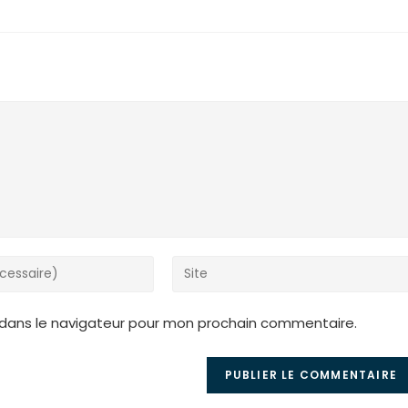
Saisir
l’URL
de
 dans le navigateur pour mon prochain commentaire.
votre
site
(facultatif)