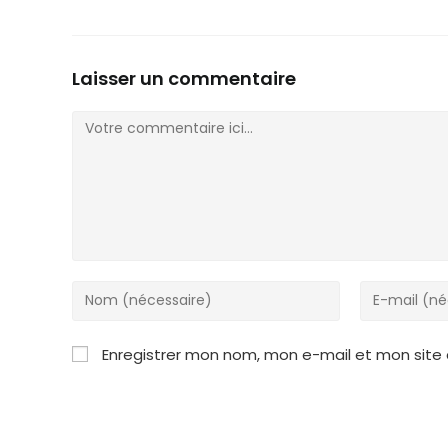
Laisser un commentaire
Comment
Enter
Enter
your
your
name
email
Enregistrer mon nom, mon e-mail et mon site
or
address
username
to
to
comment
comment