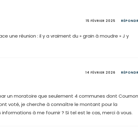
15 FÉVRIER 2025
RÉPOND
ace une réunion : il y a vraiment du » grain à moudre » J y
14 FÉVRIER 2026
RÉPOND
ns par un moratoire que seulement 4 communes dont Cournon
ont voté, je cherche à connaître le montant pour la
nformations à me fournir ? Si tel est le cas, merci à vous.