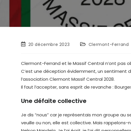
Publication
Post
20 décembre 2023
Clermont-Ferrand
publiée :
category:
Clermont-Ferrand et le Massif Central n’ont pas ob
C’est une déception évidemment, un sentiment de 
l’association Clermont Massif Central 2028.
Il faut l’accepter, sans esprit de revanche : Bour
Une défaite collective
Je dis “nous” car je représentais mon groupe au s
veuille ou non, elle est collective. Mais rappelons
Nelson Mandela. Je l’ai écrit, je l’ai dit personn