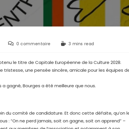
Commentaires
Temps
0 commentaire
3 mins read
de
de
la
lecture :
publication :
tenu le titre de Capitale Européenne de la Culture 2028.
tristesse, une pensée sincère, amicale pour les équipes d
ges a gagné, Bourges a été meilleure que nous.
ein du comité de candidature. Et donc cette défaite, qu’on l
-nous : “On ne perd jamais, soit on gagne, soit on apprend” –
ellement aux membres de l’association et notamment à son