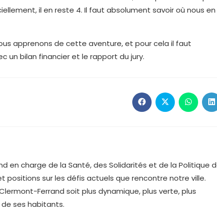
iellement, il en reste 4. Il faut absolument savoir où nous en
nous apprenons de cette aventure, et pour cela il faut
 un bilan financier et le rapport du jury.
Ouvrir
Ouvrir
Ouvrir
O
dans
dans
dans
d
une
une
une
u
autre
autre
autre
a
fenêtre
fenêtre
fenêtre
f
d en charge de la Santé, des Solidarités et de la Politique 
 et positions sur les défis actuels que rencontre notre ville.
ermont-Ferrand soit plus dynamique, plus verte, plus
 de ses habitants.