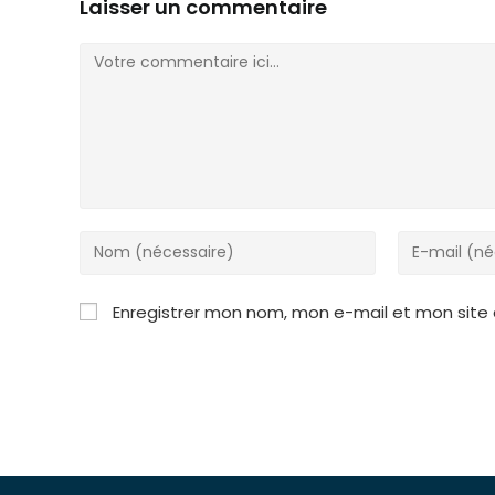
Laisser un commentaire
Comment
Enter
Enter
your
your
name
email
Enregistrer mon nom, mon e-mail et mon site
or
address
username
to
to
comment
comment