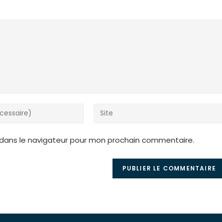
Saisir
l’URL
de
 dans le navigateur pour mon prochain commentaire.
votre
site
(facultatif)